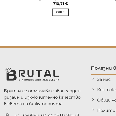
710,71
€
ОЩЕ
Полезни 
За нас
Контак
Брутал се отличава с авангарден
дизайн и изключително качество
Общи ус
в света на бижутерията.
Полити
пл. „Сливница“, 4003 Пловдив