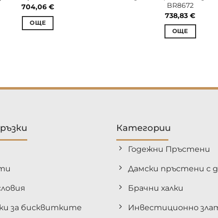
BR8672
704,06
€
738,83
€
ОЩЕ
ОЩЕ
връзки
Категории
Годежни Пръстени
ти
Дамски пръстени с 
ловия
Брачни халки
ки за бисквитките
Инвестиционно зла