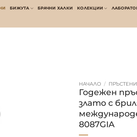
НИ
БИЖУТА
БРАЧНИ ХАЛКИ
КОЛЕКЦИИ
ЛАБОРАТО
НАЧАЛО
/
ПРЪСТЕНИ
Годежен пръ
злато с бриля
международ
8087GIA