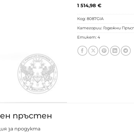
1 514,98
€
Код:
8087GIA
Категории:
Годежни Пръс
Етикет:
4
ен пръстен
ия за продукта