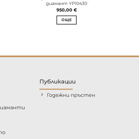
диамант YP10430
злат
950,00
€
ОЩЕ
Публикации
Годежни пръстен
диаманти
то