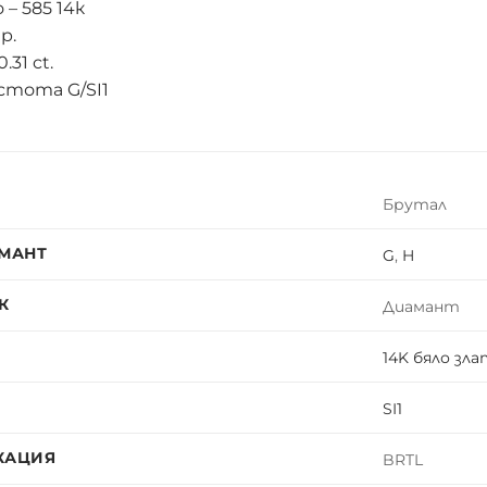
– 585 14к
гр.
31 ct.
стота G/SI1
Брутал
МАНТ
G
,
H
К
Диамант
14K бяло зл
SI1
КАЦИЯ
BRTL