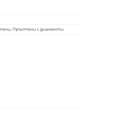
тени
,
Пръстени с диаманти