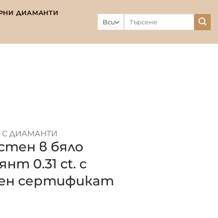
РНИ ДИАМАНТИ
Търсене
за:
 С ДИАМАНТИ
стен в бяло
нт 0.31 ct. с
ен сертификат