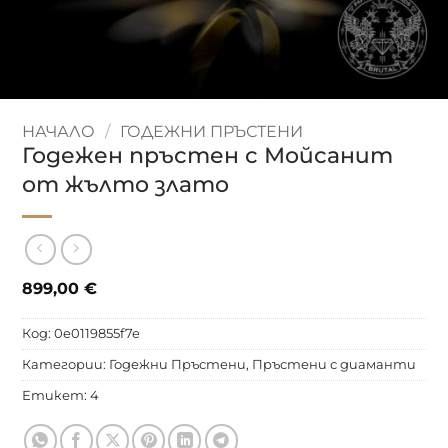
НАЧАЛО
/
ГОДЕЖНИ ПРЪСТЕНИ
Годежен пръстен с Мойсанит
от жълто злато
899,00
€
Код:
0e0119855f7e
Категории:
Годежни Пръстени
,
Пръстени с диаманти
Етикет:
4