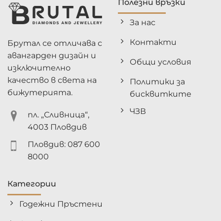
Полезни връзки
За нас
Контакти
Брутал се отличава с
авангарден дизайн и
Общи условия
изключително
качество в света на
Политики за
бижутерията.
бисквитките
ЧЗВ
пл. „Сливница“,
4003 Пловдив
Пловдив: 087 600
8000
Категории
Годежни Пръстени