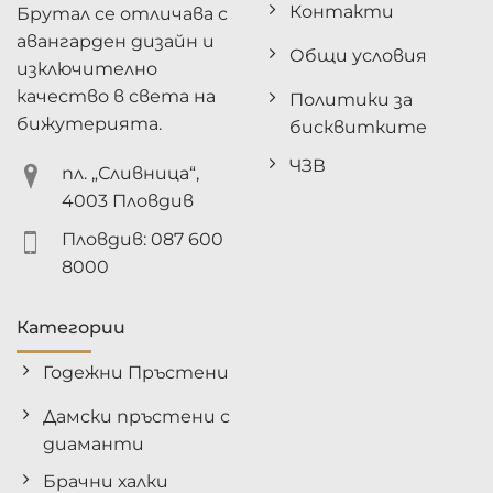
Контакти
Брутал се отличава с
авангарден дизайн и
Общи условия
изключително
качество в света на
Политики за
бижутерията.
бисквитките
ЧЗВ
пл. „Сливница“,
4003 Пловдив
Пловдив: 087 600
8000
Категории
Годежни Пръстени
Дамски пръстени с
диаманти
Брачни халки