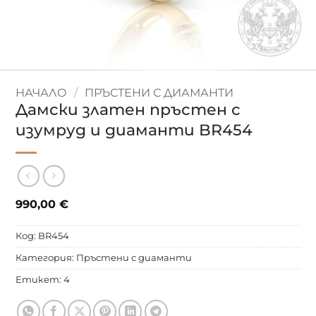
НАЧАЛО
/
ПРЪСТЕНИ С ДИАМАНТИ
Дамски златен пръстен с
изумруд и диаманти BR454
990,00
€
Код:
BR454
Категория:
Пръстени с диаманти
Етикет:
4