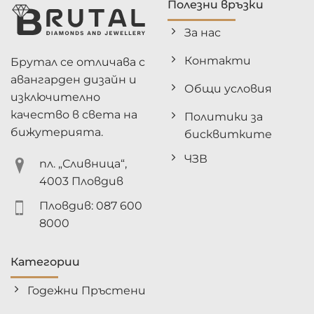
Полезни връзки
За нас
Контакти
Брутал се отличава с
авангарден дизайн и
Общи условия
изключително
качество в света на
Политики за
бижутерията.
бисквитките
ЧЗВ
пл. „Сливница“,
4003 Пловдив
Пловдив: 087 600
8000
Категории
Годежни Пръстени