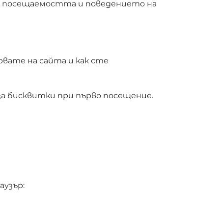
а посещаемостта и поведението на
вате на сайта и как сте
 за бисквитки при първо посещение.
аузър: