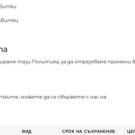
сквитки
сквитки
та
ираме тази Политика, за да отразяваме промени 
ките, можете да се свържете с нас на:
ВИД
СРОК НА СЪХРАНЕНИЕ
ЦЕ