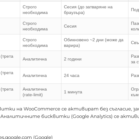
Строго
Сесия (до затваряне на
Под
необходима
браузъра)
Строго
Паз
Сесия
необходима
кол
Строго
Обикновено ~2 дни (може да
Свъ
необходима
варира)
 (трета
Раз
Аналитична
2 години
за 
 (трета
Аналитична
24 часа
Раз
 (трета
Аналитична
Огр
1 минута
(rate-limit)
към
тки на WooCommerce се активират без съгласие, за
Аналитичните бисквитки (Google Analytics) се актив
ies.google.com (Google)