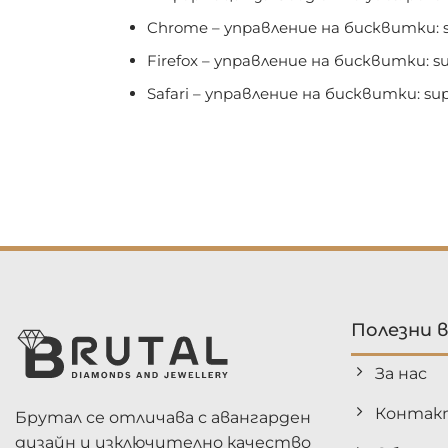
Chrome – управление на бисквитки:
Firefox – управление на бисквитки:
su
Safari – управление на бисквитки:
su
Полезни 
За нас
Контак
Брутал се отличава с авангарден
дизайн и изключително качество