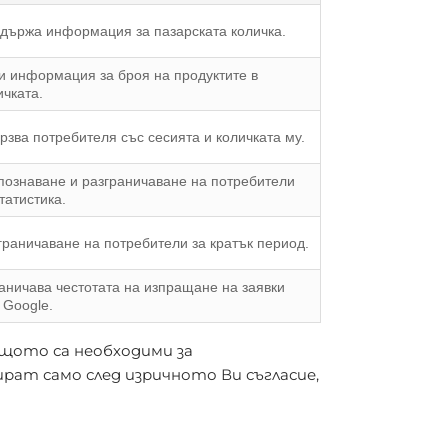
държа информация за пазарската количка.
и информация за броя на продуктите в
ичката.
рзва потребителя със сесията и количката му.
познаване и разграничаване на потребители
статистика.
граничаване на потребители за кратък период.
аничава честотата на изпращане на заявки
 Google.
щото са необходими за
ират само след изричното Ви съгласие,