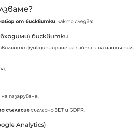
лзваме?
набор от бисквитки
, както следва:
обходими) бисквитки
равилното функциониране на сайта и на нашия онл
а;
 на пазаруване.
о съгласие
съгласно ЗЕТ и GDPR.
gle Analytics)