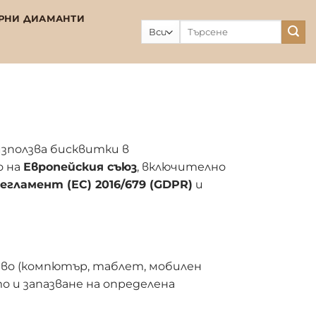
РНИ ДИАМАНТИ
Търсене
за:
зползва бисквитки в
о на
Европейския съюз
, включително
егламент (ЕС) 2016/679 (GDPR)
и
во (компютър, таблет, мобилен
 и запазване на определена