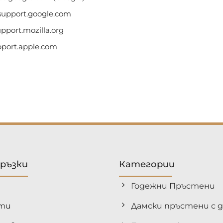
support.google.com
pport.mozilla.org
pport.apple.com
връзки
Категории
Годежни Пръстени
ти
Дамски пръстени с 