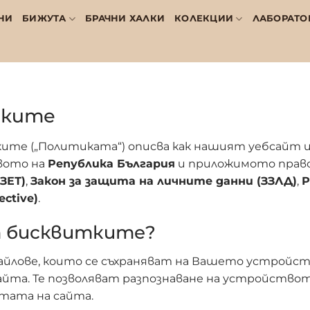
НИ
БИЖУТА
БРАЧНИ ХАЛКИ
КОЛЕКЦИИ
ЛАБОРАТО
тките
те („Политиката“) описва как нашият уебсайт и
вото на
Република България
и приложимото прав
ЗЕТ)
,
Закон за защита на личните данни (ЗЗЛД)
,
Р
ctive)
.
т бисквитките?
йлове, които се съхраняват на Вашето устройст
йта. Те позволяват разпознаване на устройството
тата на сайта.