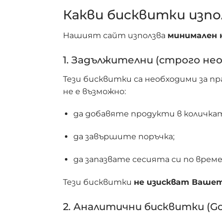
Какви бисквитки изпо
Нашият сайт използва
минимален 
1. Задължителни (строго не
Тези бисквитки са необходими за п
не е възможно:
да добавяте продукти в количкат
да завършите поръчка;
да запазвате сесията си по време
Тези бисквитки
не изискват Вашет
2. Аналитични бисквитки (Goo