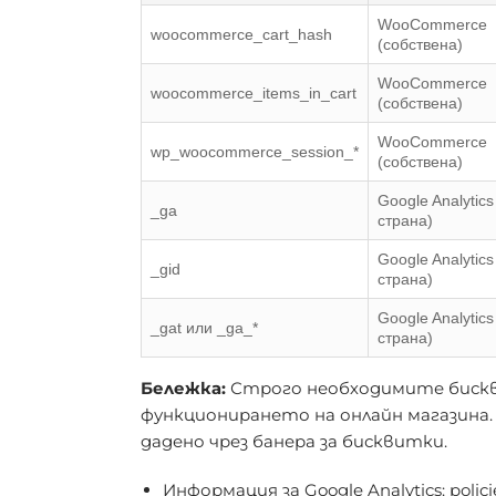
WooCommerce
woocommerce_cart_hash
(собствена)
WooCommerce
woocommerce_items_in_cart
(собствена)
WooCommerce
wp_woocommerce_session_*
(собствена)
Google Analytics
_ga
страна)
Google Analytics
_gid
страна)
Google Analytics
_gat или _ga_*
страна)
Бележка:
Строго необходимите бискви
функционирането на онлайн магазина. 
дадено чрез банера за бисквитки.
Информация за Google Analytics:
polic