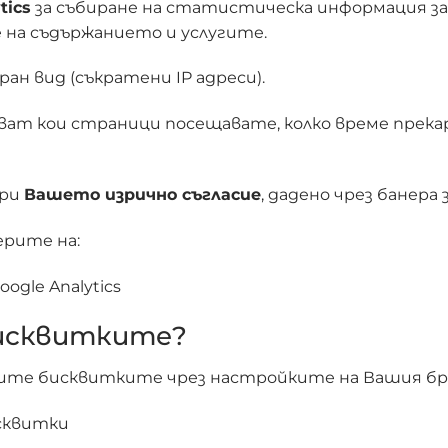
tics
за събиране на статистическа информация з
 на съдържанието и услугите.
ан вид (съкратени IP адреси).
ат кои страници посещавате, колко време прекар
при
Вашето изрично съгласие
, дадено чрез банера
рите на:
gle Analytics
бисквитките?
ите бисквитките чрез настройките на Вашия бр
исквитки