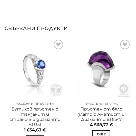
СВЪРЗАНИ ПРОДУКТИ
ГОДЕЖНИ ПРЪСТЕНИ
ПРЪСТЕНИ BRUTAL
Бутиков пръстен с
Пръстен от бяло
танзанит и
злато с Аметист и
странични диаманти
Диаманти BR1547
BR351
4 568,72
€
1 634,63
€
ОЩЕ