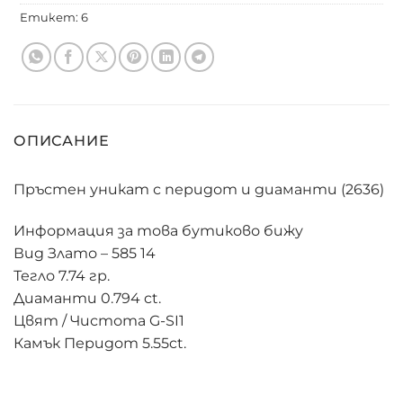
Етикет:
6
ОПИСАНИЕ
Пръстен уникат с перидот и диаманти (2636)
Информация за това бутиково бижу
Вид Злато – 585 14
Тегло 7.74 гр.
Диаманти 0.794 ct.
Цвят / Чистота G-SI1
Камък Перидот 5.55ct.