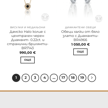
ВИСУЛКИ И МЕДАЛЬОНИ
ДИАМАНТЕНИ ОБЕЦИ
Дамско Halo колие с
Обеци халки от бяло
централен черен
злато с Диаманти-
Диамант- 0.22ct. и
BR4966
странични брилянти-
1 050,00
€
BR7143
ОЩЕ
990,00
€
ОЩЕ
1
2
3
4
…
17
18
19