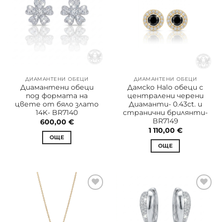
ДИАМАНТЕНИ ОБЕЦИ
ДИАМАНТЕНИ ОБЕЦИ
Диамантени обеци
Дамско Halo обеци с
под формата на
централени черени
цвете от бяло злато
Диаманти- 0.43ct. и
14K- BR7140
странични брилянти-
BR7149
600,00
€
1 110,00
€
ОЩЕ
ОЩЕ