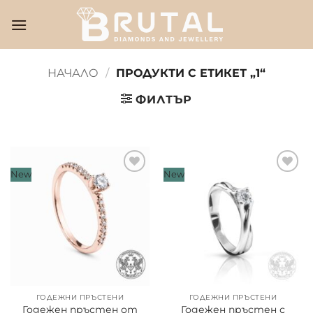
Skip
to
content
НАЧАЛО
/
ПРОДУКТИ С ЕТИКЕТ „1“
ФИЛТЪР
New
New
ГОДЕЖНИ ПРЪСТЕНИ
ГОДЕЖНИ ПРЪСТЕНИ
Годежен пръстен от
Годежен пръстен с