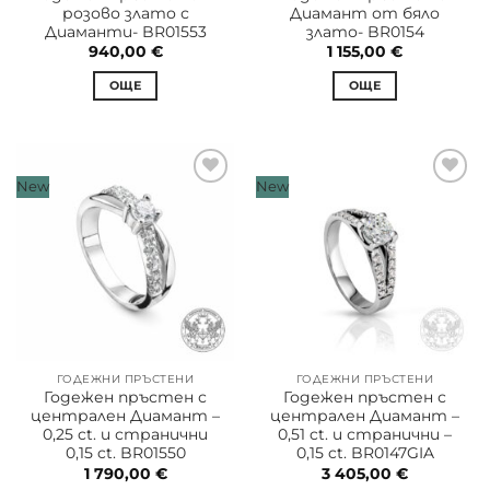
розово злато с
Диамант от бяло
Диаманти- BR01553
злато- BR0154
940,00
€
1 155,00
€
ОЩЕ
ОЩЕ
New
New
ГОДЕЖНИ ПРЪСТЕНИ
ГОДЕЖНИ ПРЪСТЕНИ
Годежен пръстен с
Годежен пръстен с
централен Диамант –
централен Диамант –
0,25 ct. и странични
0,51 ct. и странични –
0,15 ct. BR01550
0,15 ct. BR0147GIA
1 790,00
€
3 405,00
€