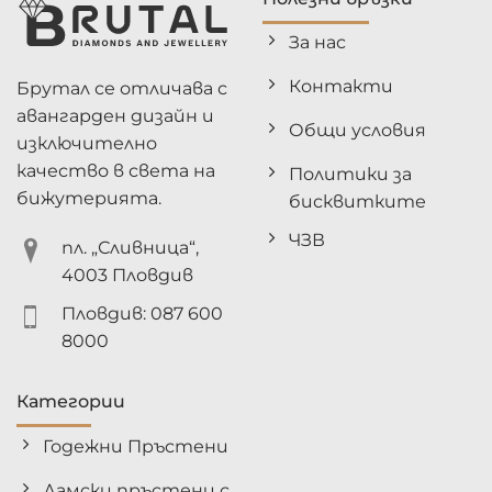
За нас
Контакти
Брутал се отличава с
авангарден дизайн и
Общи условия
изключително
качество в света на
Политики за
бижутерията.
бисквитките
ЧЗВ
пл. „Сливница“,
4003 Пловдив
Пловдив: 087 600
8000
Категории
Годежни Пръстени
Дамски пръстени с