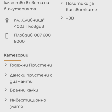
качество в света на
Политики за
бижутерията.
бисквитките
ЧЗВ
пл. „Сливница“,
4003 Пловдив
Пловдив: 087 600
8000
Категории
Годежни Пръстени
Дамски пръстени с
диаманти
Брачни халки
Инвестиционно
злато