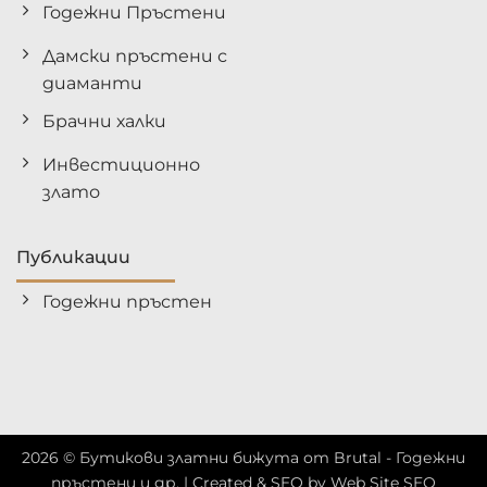
Годежни Пръстени
Дамски пръстени с
диаманти
Брачни халки
Инвестиционно
злато
Публикации
Годежни пръстен
2026 ©
Бутикови златни бижута от Brutal - Годежни
пръстени и др.
| Created & SEO by
Web Site SEO